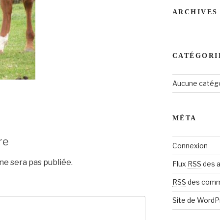
ARCHIVES
CATÉGORI
Aucune catég
MÉTA
re
Connexion
e sera pas publiée.
Flux
RSS
des a
RSS
des comm
Site de Word