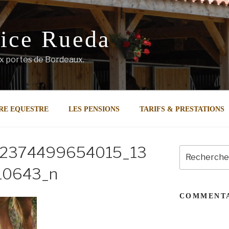
lice Rueda
x portes de Bordeaux.
RE EQUESTRE
LES PENSIONS
TARIFS & PRESTATIONS
52374499654015_13
Recherche
pour
10643_n
:
COMMENTA