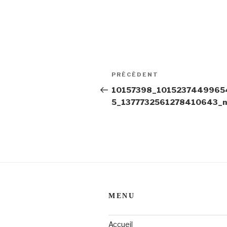
Navigation
PRÉCÉDENT
Article
de
précédent
10157398_1015237449965
5_1377732561278410643_n
l’article
MENU
Accueil