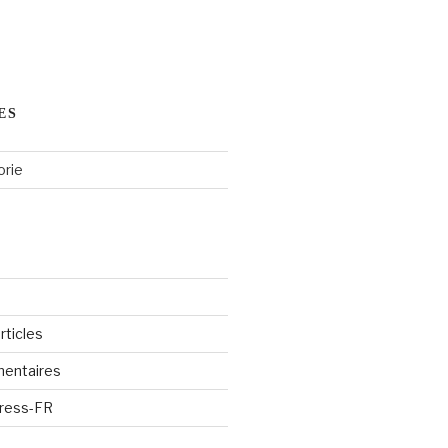
ES
orie
rticles
entaires
Press-FR