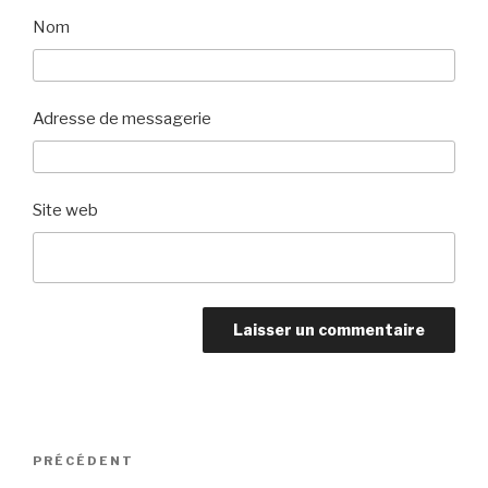
Nom
Adresse de messagerie
Site web
Navigation
PRÉCÉDENT
Article
de