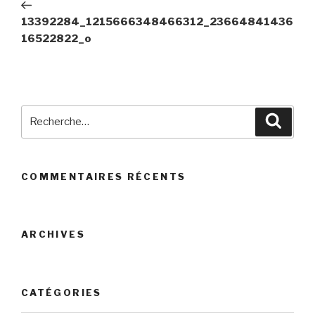
précédent
l’article
13392284_1215666348466312_23664841436
16522822_o
Recherche
Reche
pour
:
COMMENTAIRES RÉCENTS
ARCHIVES
CATÉGORIES