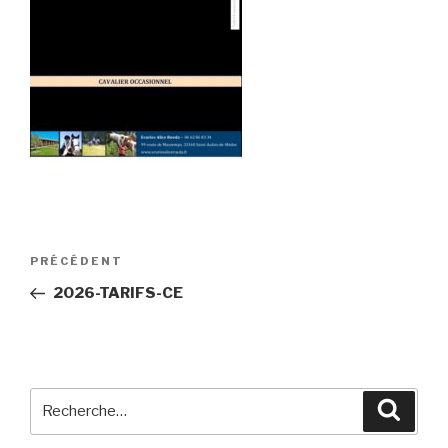
Navigation
PRÉCÉDENT
Article
de
précédent
2026-TARIFS-CE
l’article
Recherche
Reche
pour
: