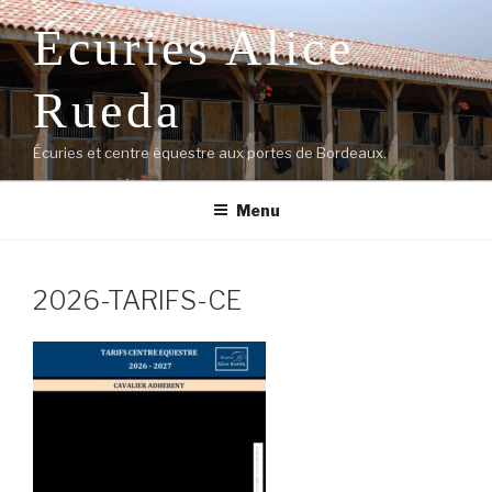
Aller
Écuries Alice
au
contenu
principal
Rueda
Écuries et centre équestre aux portes de Bordeaux.
Menu
2026-TARIFS-CE