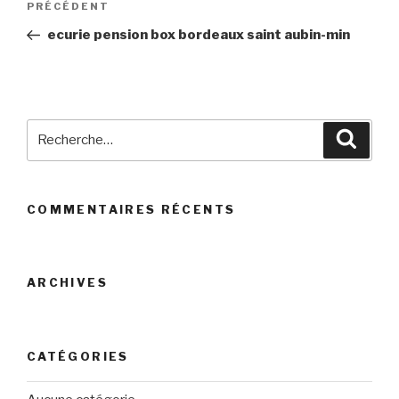
PRÉCÉDENT
Article
de
précédent
ecurie pension box bordeaux saint aubin-min
l’article
Recherche
Reche
pour
:
COMMENTAIRES RÉCENTS
ARCHIVES
CATÉGORIES