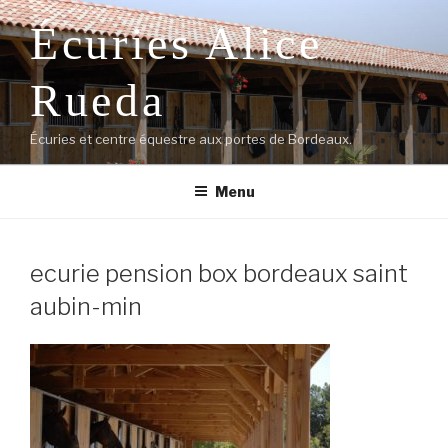
Aller
Écuries Alice
au
contenu
principal
Rueda
Écuries et centre équestre aux portes de Bordeaux.
Menu
ecurie pension box bordeaux saint
aubin-min